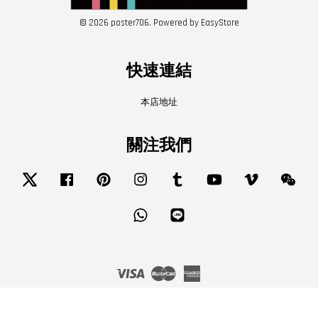
© 2026 poster706. Powered by
EasyStore
快速連結
本店地址
關注我們
Twitter
Facebook
Pinterest
Instagram
Tumblr
YouTube
Vimeo
Wech
Whatsapp
Line
Visa
Master
American
Express
服務條款
|
隱私政策
|
退款政策