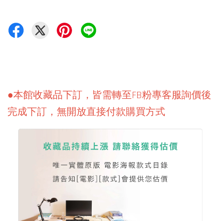
●本館收藏品下訂，皆需轉至FB粉專客服詢價後
完成下訂，無開放直接付款購買方式