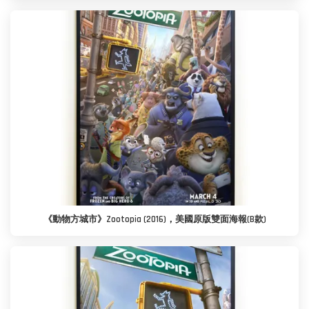
《動物方城市》Zootopia (2016)，美國原版雙面海報(B款)