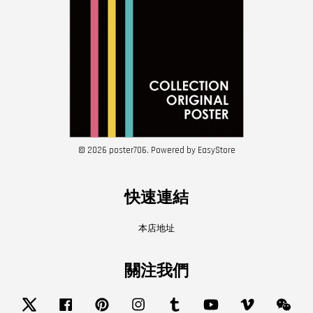
© 2026 poster706. Powered by
EasyStore
快速連結
本店地址
關注我們
Twitter
Facebook
Pinterest
Instagram
Tumblr
YouTube
Vimeo
Wech