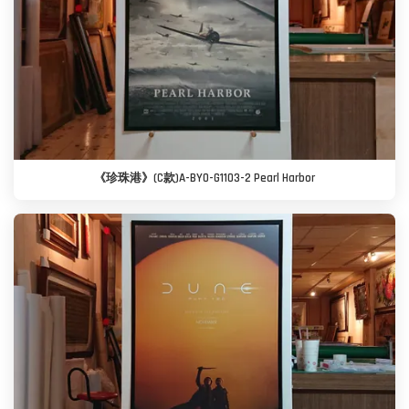
《珍珠港》(C款)A-BYO-G1103-2 Pearl Harbor