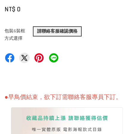
NT$ 0
包裝&裝框
請聯絡客服確認價格
方式選擇
●早鳥價結束，欲下訂需聯絡
客服專員下訂
。