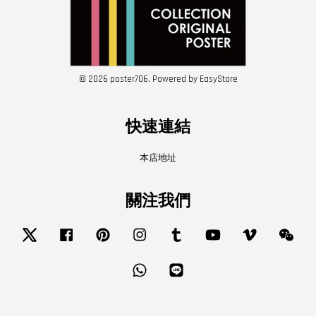
© 2026 poster706. Powered by
EasyStore
快速連結
本店地址
關注我們
Twitter
Facebook
Pinterest
Instagram
Tumblr
YouTube
Vimeo
Wech
Whatsapp
Line