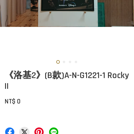
《洛基2》(B款)A-N-G1221-1 Rocky
II
NT$ 0