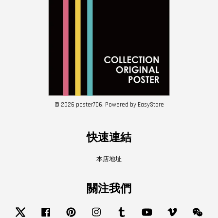
© 2026 poster706. Powered by
EasyStore
快速連結
本店地址
關注我們
Twitter
Facebook
Pinterest
Instagram
Tumblr
YouTube
Vimeo
Wech