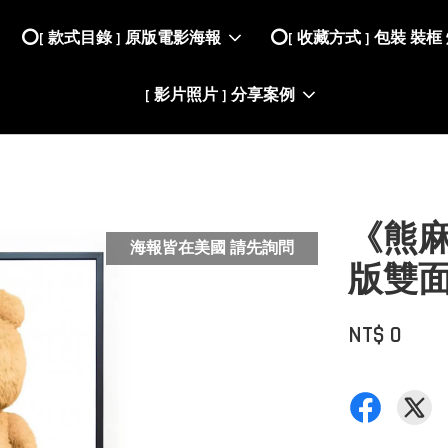
⭕️[ 款式目錄 ] 原版電影海報
⭕️[ 收藏方式 ] 包裝 裝框
[ 影片照片 ] 分享案例
《熊麻吉
海報皆在美國 請先詢問
版雙面
NT$ 0