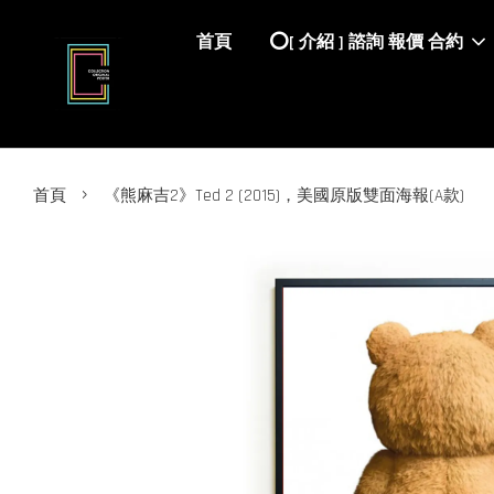
首頁
⭕️[ 介紹 ] 諮詢 報價 合約
›
首頁
《熊麻吉2》Ted 2 (2015)，美國原版雙面海報(A款)