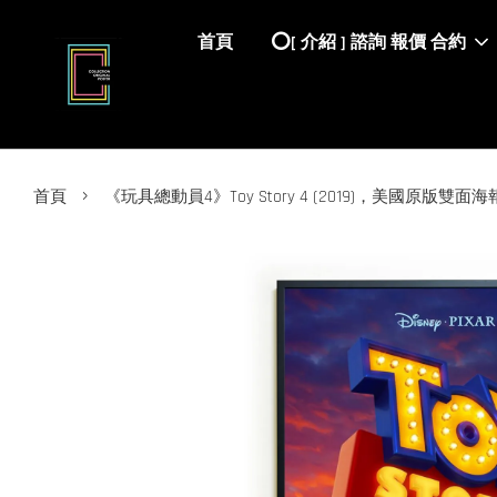
首頁
⭕️[ 介紹 ] 諮詢 報價 合約
›
首頁
《玩具總動員4》Toy Story 4 (2019)，美國原版雙面海報