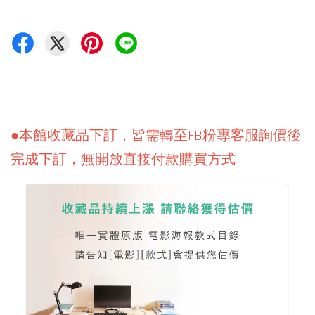
●本館收藏品下訂，皆需轉至FB粉專客服詢價後
完成下訂，無開放直接付款購買方式