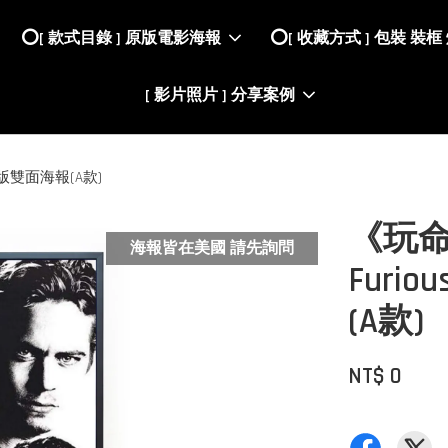
⭕️[ 款式目錄 ] 原版電影海報
⭕️[ 收藏方式 ] 包裝 裝框
[ 影片照片 ] 分享案例
美國原版雙面海報(A款)
《玩命關
海報皆在美國 請先詢問
Furi
(A款)
NT$ 0