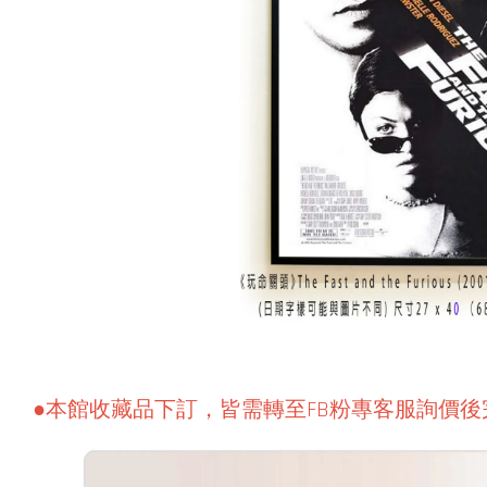
●本館收藏品下訂，皆需轉至FB粉專客服詢價