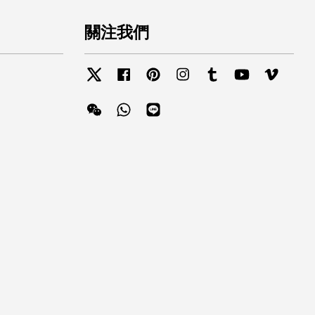
關注我們
Twitter
Facebook
Pinterest
Instagram
Tumblr
YouTube
Vimeo
Wechat
Whatsapp
Line