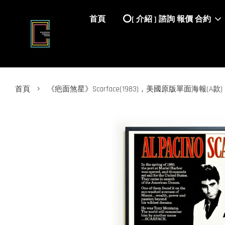
首頁
⭕️[ 介紹 ] 諮詢 報價 合約
›
首頁
《疤面煞星》Scarface(1983)，美國原版單面海報(A款)