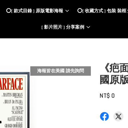
⭕️[ 款式目錄 ] 原版電影海報
⭕️[ 收藏方式 ] 包裝 裝框
[ 影片照片 ] 分享案例
《疤面煞
海報皆在美國 請先詢問
國原版
NT$ 0