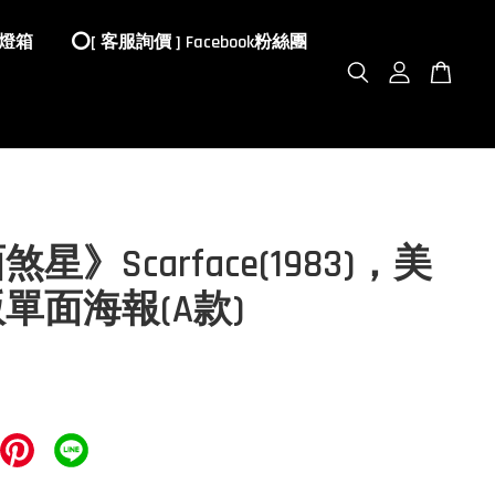
 燈箱
⭕️[ 客服詢價 ] Facebook粉絲團
星》Scarface(1983)，美
單面海報(A款)