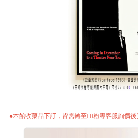
●本館收藏品下訂，皆需轉至FB粉專客服詢價