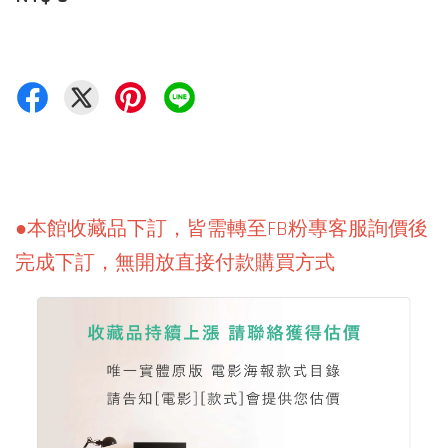
●本館收藏品下訂，皆需轉至FB粉專客服詢價後
完成下訂，無開放直接付款購買方式