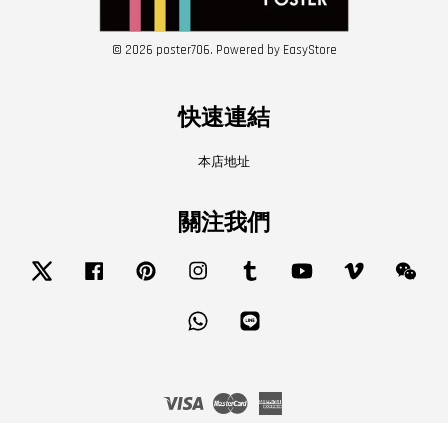
© 2026 poster706. Powered by
EasyStore
快速連結
本店地址
關注我們
Twitter
Facebook
Pinterest
Instagram
Tumblr
YouTube
Vimeo
Wech
Whatsapp
Line
Visa
Master
American
Express