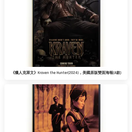
《獵人克萊文》Kraven the Hunter(2024)，美國原版雙面海報(A款)