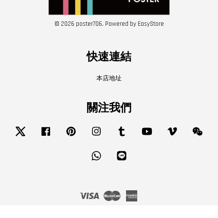
© 2026 poster706. Powered by
EasyStore
快速連結
本店地址
關注我們
Twitter
Facebook
Pinterest
Instagram
Tumblr
YouTube
Vimeo
Wech
Whatsapp
Line
Visa
Master
American
Express