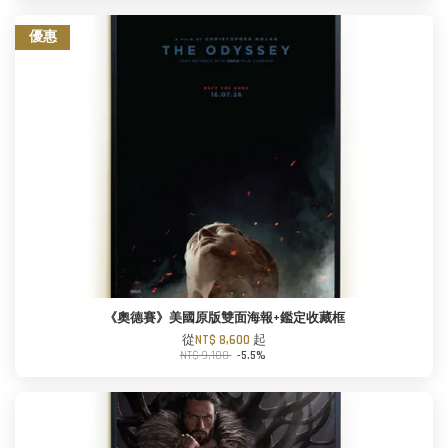
優惠
《奧德賽》美國原版雙面海報+鑑定收藏框
從
NT$ 8,600
起
NT$ 9,100
-5.5%