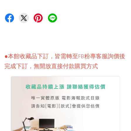
●本館收藏品下訂，皆需轉至FB粉專客服詢價後
完成下訂，無開放直接付款購買方式