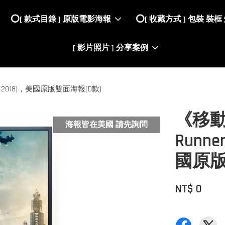
⭕️[ 款式目錄 ] 原版電影海報
⭕️[ 收藏方式 ] 包裝 裝框
[ 影片照片 ] 分享案例
e (2018)，美國原版雙面海報(D款)
《移動
海報皆在美國 請先詢問
Runner
國原版
NT$ 0