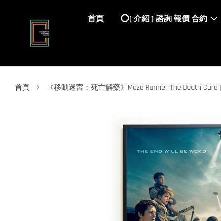
首頁
⭕️[ 介紹 ] 諮詢 報價 合約
›
首頁
《移動迷宮：死亡解藥》Maze Runner The Death Cur