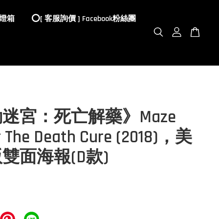
 燈箱
⭕️[ 客服詢價 ] Facebook粉絲團
迷宮：死亡解藥》Maze
 The Death Cure (2018)，美
雙面海報(D款)