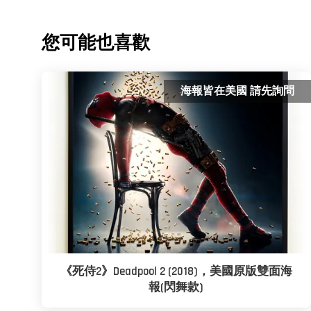
您可能也喜歡
海報皆在美國 請先詢問
《死侍2》Deadpool 2 (2018)，美國原版雙面海
報(閃舞款)