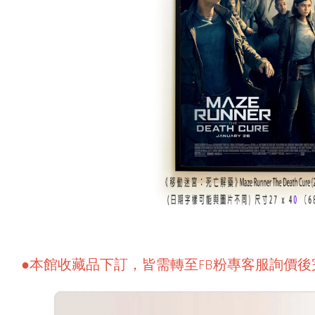
●本館收藏品下訂，皆需轉至FB粉專客服詢價