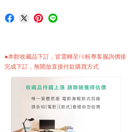
●本館收藏品下訂，皆需轉至FB粉專客服詢價後
完成下訂，無開放直接付款購買方式