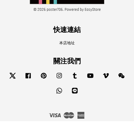
© 2026 poster706. Powered by
EasyStore
快速連結
本店地址
關注我們
Twitter
Facebook
Pinterest
Instagram
Tumblr
YouTube
Vimeo
Wech
Whatsapp
Line
Visa
Master
American
Express
服務條款
|
隱私政策
|
退款政策