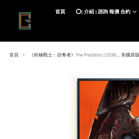
首頁
⭕️[ 介紹 ] 諮詢 報價 合約
›
首頁
《終極戰士：掠奪者》The Predators (2018)，美國