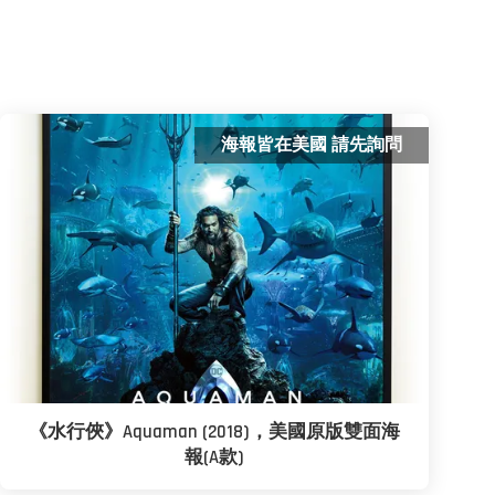
海報皆在美國 請先詢問
《水行俠》Aquaman (2018)，美國原版雙面海
報(A款)