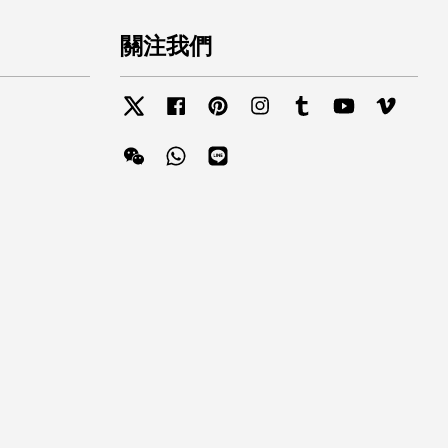
關注我們
Twitter
Facebook
Pinterest
Instagram
Tumblr
YouTube
Vimeo
Wechat
Whatsapp
Line