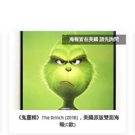
海報皆在美國 請先詢問
《鬼靈精》The Grinch (2018)，美國原版雙面海
報(C款)