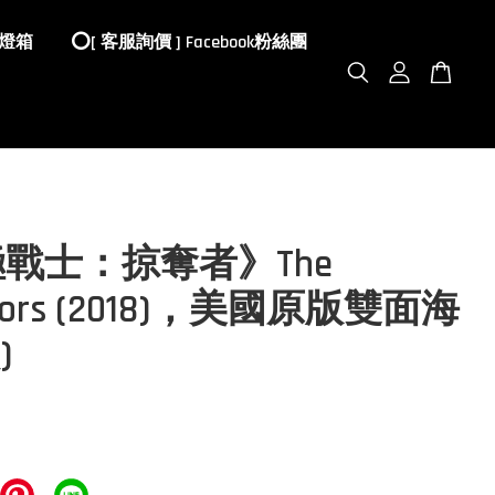
 燈箱
⭕️[ 客服詢價 ] Facebook粉絲團
戰士：掠奪者》The
ators (2018)，美國原版雙面海
)