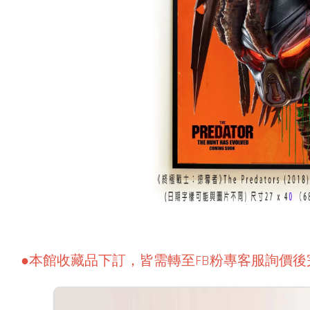
●本館收藏品下訂，皆需轉至FB粉專客服詢價