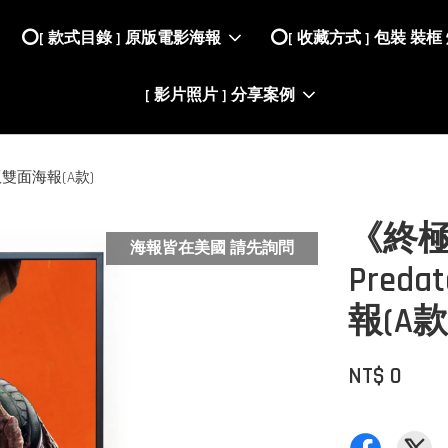
⭕️[ 款式目錄 ] 原版電影海報
⭕️[ 收藏方式 ] 包裝 裝框
[ 影片照片 ] 分享案例
原版雙面海報(A款)
《終極
海報皆在美國 請先詢問
Pred
報(A款
NT$ 0