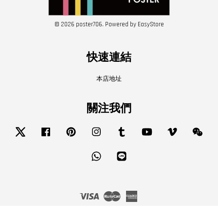
© 2026 poster706. Powered by
EasyStore
快速連結
本店地址
關注我們
Twitter
Facebook
Pinterest
Instagram
Tumblr
YouTube
Vimeo
Wech
Whatsapp
Line
Visa
Master
American
Express