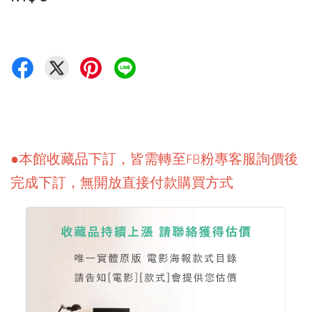
●本館收藏品下訂，皆需轉至FB粉專客服詢價後
完成下訂，無開放直接付款購買方式