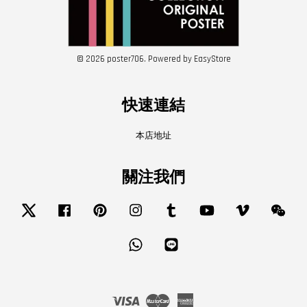
© 2026 poster706. Powered by
EasyStore
快速連結
本店地址
關注我們
Twitter
Facebook
Pinterest
Instagram
Tumblr
YouTube
Vimeo
Wech
Whatsapp
Line
Visa
Master
American