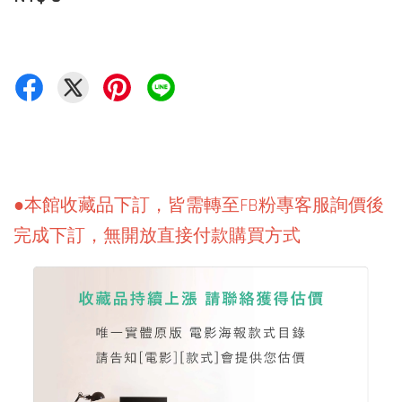
●本館收藏品下訂，皆需轉至FB粉專客服詢價後
完成下訂，無開放直接付款購買方式