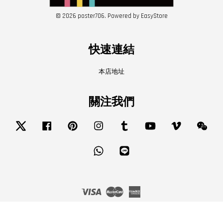
© 2026 poster706. Powered by
EasyStore
快速連結
本店地址
關注我們
Twitter
Facebook
Pinterest
Instagram
Tumblr
YouTube
Vimeo
Wech
Whatsapp
Line
Visa
Master
American
Express
服務條款
|
隱私政策
|
退款政策