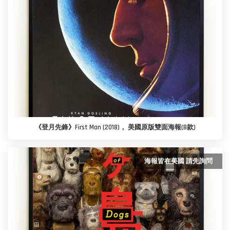
《登月先鋒》First Man (2018)， 美國原版雙面海報(B款)
海報皆在美國 請先詢問