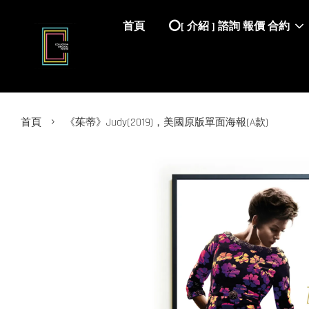
首頁
⭕️[ 介紹 ] 諮詢 報價 合約
›
首頁
《茱蒂》Judy(2019)，美國原版單面海報(A款)