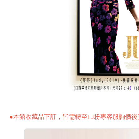
●本館收藏品下訂，皆需轉至FB粉專客服詢價