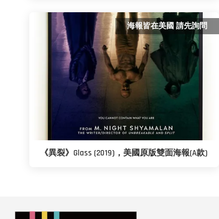
海報皆在美國 請先詢問
《異裂》Glass (2019)，美國原版雙面海報(A款)