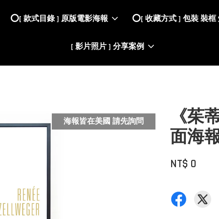
⭕️[ 款式目錄 ] 原版電影海報
⭕️[ 收藏方式 ] 包裝 裝框
[ 影片照片 ] 分享案例
《茱蒂
海報皆在美國 請先詢問
面海報
NT$ 0