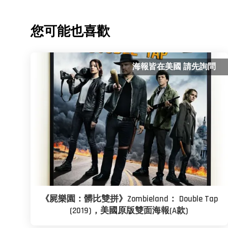
您可能也喜歡
海報皆在美國 請先詢問
《屍樂園：髒比雙拼》Zombieland： Double Tap
(2019)，美國原版雙面海報(A款)