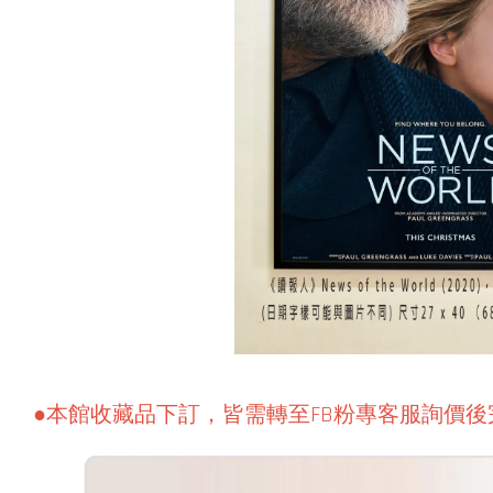
●本館收藏品下訂，皆需轉至FB粉專客服詢價