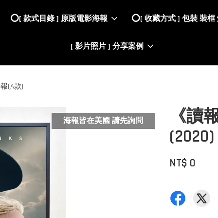
⭕️[ 款式目錄 ] 原版電影海報
⭕️[ 收藏方式 ] 包裝 裝框
[ 影片照片 ] 分享案例
海報(A款)
《讀報人
海報皆在美國 請先詢問
(20
NT$ 0