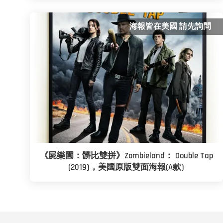
海報皆在美國 請先詢問
《屍樂園：髒比雙拼》Zombieland： Double Tap
(2019)，美國原版雙面海報(A款)