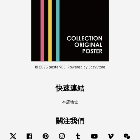
© 2026 poster706. Powered by
EasyStore
快速連結
本店地址
關注我們
Twitter
Facebook
Pinterest
Instagram
Tumblr
YouTube
Vimeo
Wech