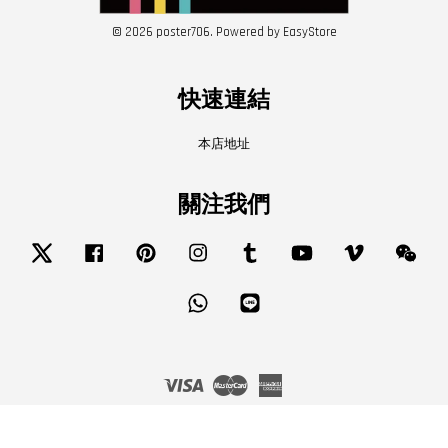
© 2026 poster706. Powered by
EasyStore
快速連結
本店地址
關注我們
Twitter
Facebook
Pinterest
Instagram
Tumblr
YouTube
Vimeo
Wech
Whatsapp
Line
Visa
Master
American
Express
服務條款
|
隱私政策
|
退款政策