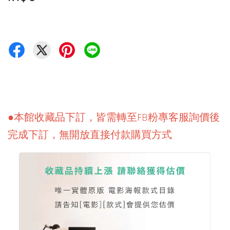
●本館收藏品下訂，皆需轉至FB粉專客服詢價後
完成下訂，無開放直接付款購買方式