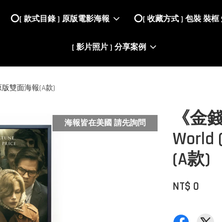
⭕️[ 款式目錄 ] 原版電影海報
⭕️[ 收藏方式 ] 包裝 裝框
[ 影片照片 ] 分享案例
，美國原版雙面海報(A款)
《金錢世界
海報皆在美國 請先詢問
Worl
(A款)
NT$ 0