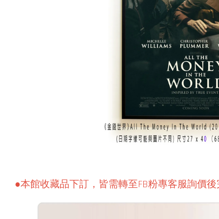
●本館收藏品下訂，皆需轉至FB粉專客服詢價