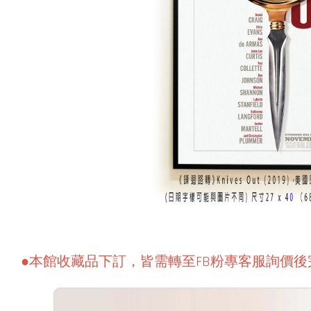
●本館收藏品下訂，皆需轉至FB粉專客服詢價