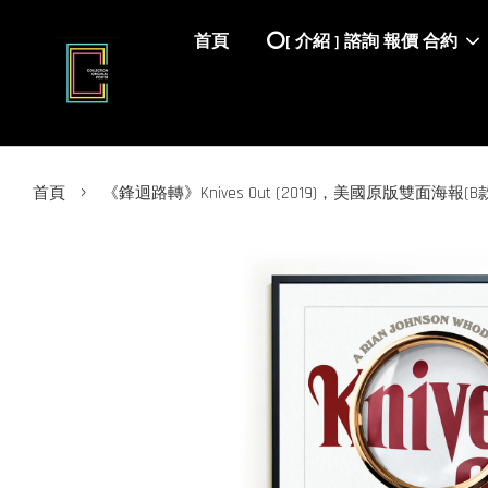
首頁
⭕️[ 介紹 ] 諮詢 報價 合約
›
首頁
《鋒迴路轉》Knives Out (2019)，美國原版雙面海報(B款