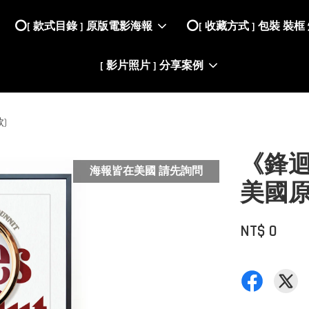
⭕️[ 款式目錄 ] 原版電影海報
⭕️[ 收藏方式 ] 包裝 裝框
[ 影片照片 ] 分享案例
)
《鋒迴路
海報皆在美國 請先詢問
美國原
NT$ 0