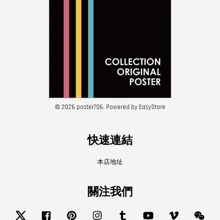
© 2026 poster706. Powered by
EasyStore
快速連結
本店地址
關注我們
Twitter
Facebook
Pinterest
Instagram
Tumblr
YouTube
Vimeo
Wech