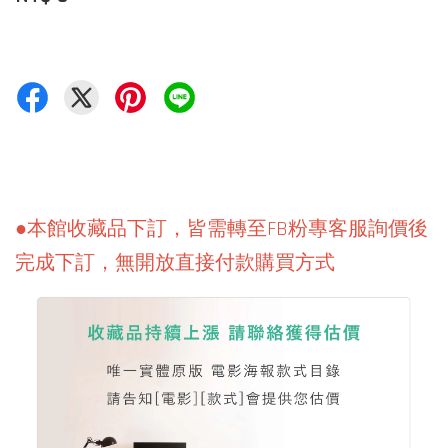
●本館收藏品下訂，皆需轉至FB粉專客服詢價後
完成下訂，無開放直接付款購買方式