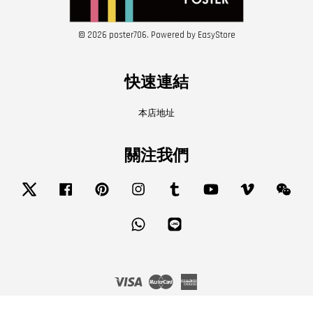
© 2026 poster706. Powered by
EasyStore
快速連結
本店地址
關注我們
Twitter
Facebook
Pinterest
Instagram
Tumblr
YouTube
Vimeo
Wech
Whatsapp
Line
Visa
Master
American
Express