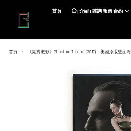
首頁
⭕️[ 介紹 ] 諮詢 報價 合約
›
首頁
《霓裳魅影》Phantom Thread (2017)，美國原版雙面海