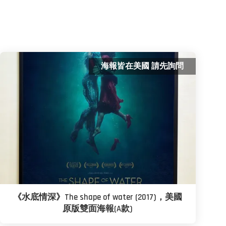
海報皆在美國 請先詢問
《水底情深》The shape of water (2017)，美國
原版雙面海報(A款)