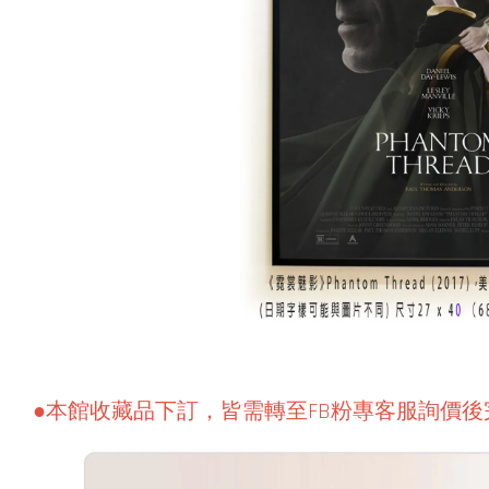
●本館收藏品下訂，皆需轉至FB粉專客服詢價