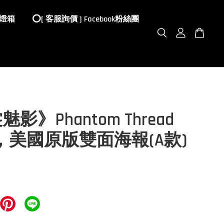
 燈箱
⭕️[ 客服詢價 ] Facebook粉絲團
影》Phantom Thread
17)，美國原版雙面海報(A款)