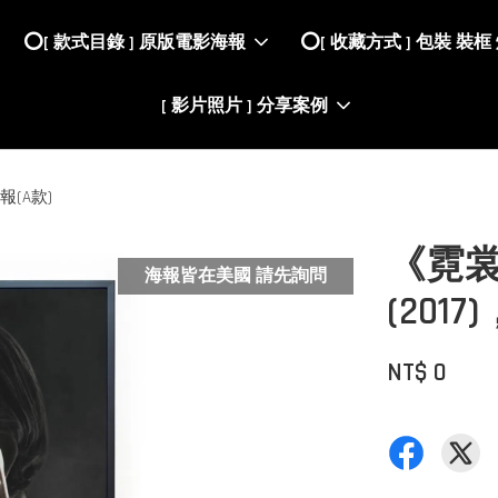
⭕️[ 款式目錄 ] 原版電影海報
⭕️[ 收藏方式 ] 包裝 裝框
[ 影片照片 ] 分享案例
報(A款)
《霓裳魅
海報皆在美國 請先詢問
(20
NT$ 0