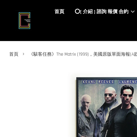
首頁
⭕️[ 介紹 ] 諮詢 報價 合約
›
首頁
《駭客任務》The Matrix (1999)，美國原版單面海報(A款