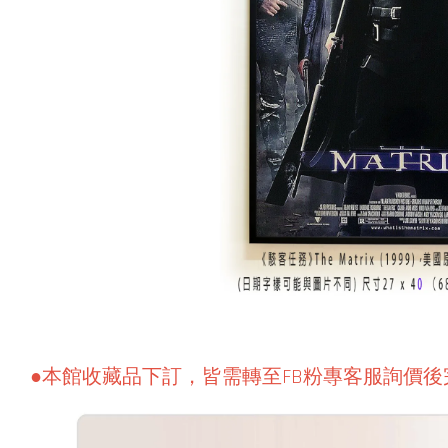
●本館收藏品下訂，皆需轉至FB粉專客服詢價