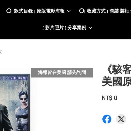
⭕️[ 款式目錄 ] 原版電影海報
⭕️[ 收藏方式 ] 包裝 裝框
[ 影片照片 ] 分享案例
)
《駭客任
海報皆在美國 請先詢問
美國原
NT$ 0