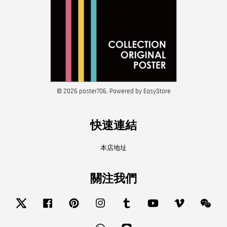
© 2026 poster706. Powered by
EasyStore
快速連結
本店地址
關注我們
Twitter
Facebook
Pinterest
Instagram
Tumblr
YouTube
Vimeo
Wech
Whatsapp
Line