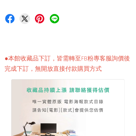
●本館收藏品下訂，皆需轉至FB粉專客服詢價後
完成下訂，無開放直接付款購買方式