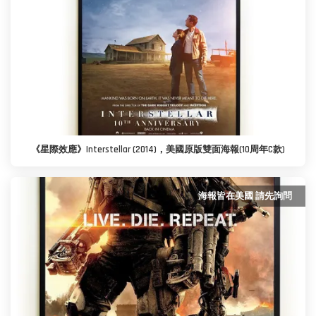
《星際效應》Interstellar (2014)，美國原版雙面海報(10周年C款)
海報皆在美國 請先詢問