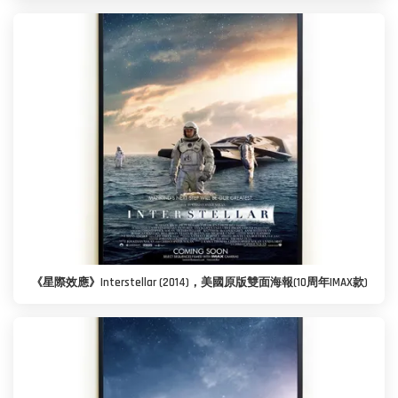
《星際效應》Interstellar (2014)，美國原版雙面海報(10周年IMAX款)