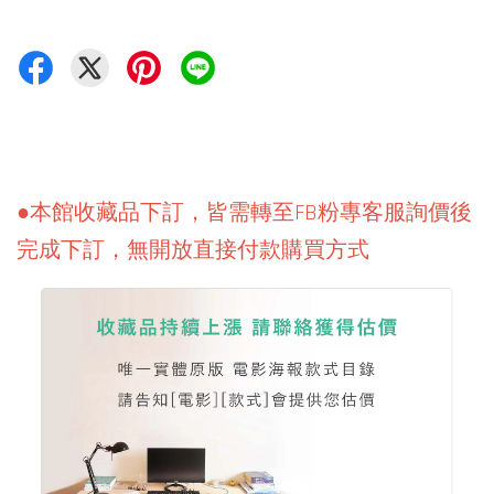
●本館收藏品下訂，皆需轉至FB粉專客服詢價後
完成下訂，無開放直接付款購買方式