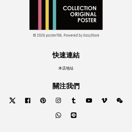
© 2026 poster706. Powered by
EasyStore
快速連結
本店地址
關注我們
Twitter
Facebook
Pinterest
Instagram
Tumblr
YouTube
Vimeo
Wech
Whatsapp
Line