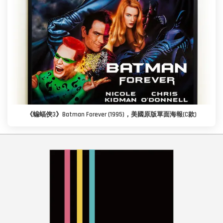
《蝙蝠俠3》Batman Forever (1995)，美國原版單面海報(C款)