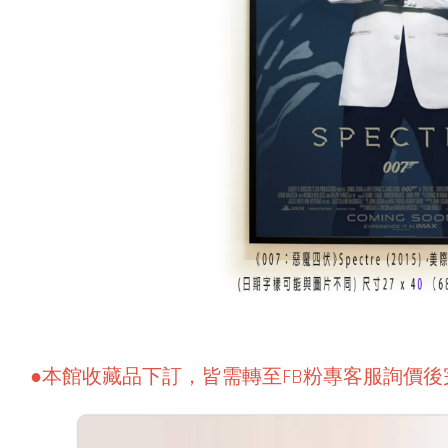
●本館收藏品下訂，皆需轉至FB粉專客服詢價