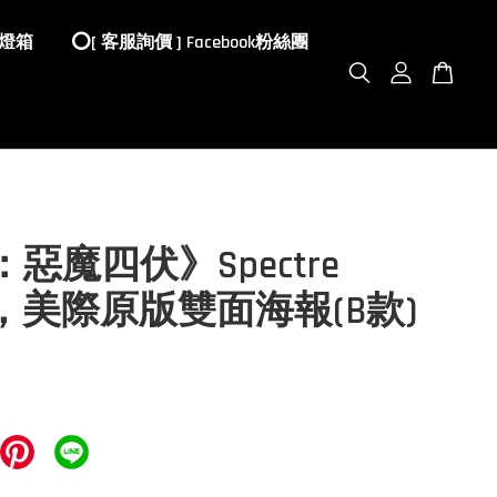
 燈箱
⭕️[ 客服詢價 ] Facebook粉絲團
：惡魔四伏》Spectre
15)，美際原版雙面海報(B款)