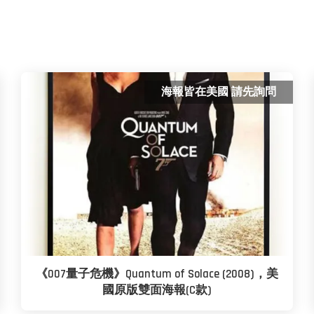
海報皆在美國 請先詢問
《007量子危機》Quantum of Solace (2008)，美
國原版雙面海報(C款)