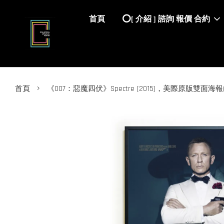
首頁
⭕️[ 介紹 ] 諮詢 報價 合約
›
首頁
《007：惡魔四伏》Spectre (2015)，美際原版雙面海報(