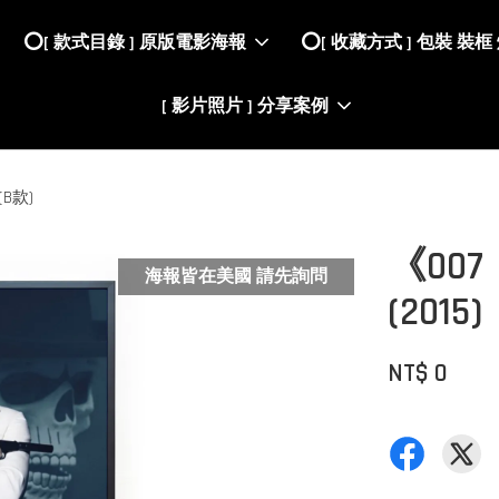
⭕️[ 款式目錄 ] 原版電影海報
⭕️[ 收藏方式 ] 包裝 裝框
[ 影片照片 ] 分享案例
B款)
《007
海報皆在美國 請先詢問
(20
NT$ 0