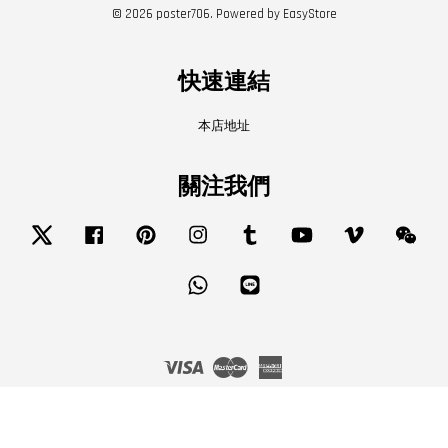
© 2026 poster706. Powered by
EasyStore
快速連結
本店地址
關注我們
Twitter
Facebook
Pinterest
Instagram
Tumblr
YouTube
Vimeo
Wech
Whatsapp
Line
Visa
Master
American
Express
服務條款
|
隱私政策
|
退款政策